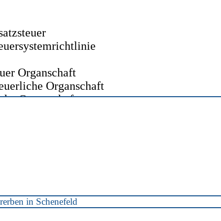
atzsteuer
uersystemrichtlinie
euer Organschaft
euerliche Organschaft
iche Organschaft
rerben in Schenefeld