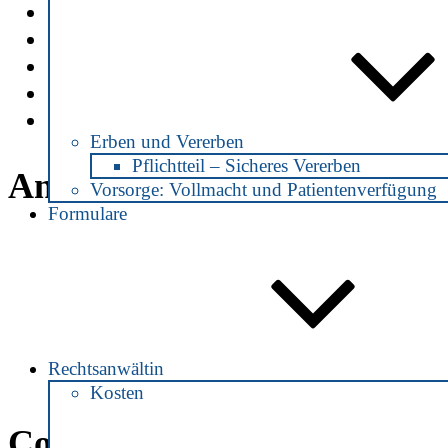
ABC der Rechtsworte
Datenschutz
Impressum
Informationspflicht Datenschutz für den
Mandatsbedingungen und Datenschutz fü
Erben und Vererben
Pflichtteil – Sicheres Vererben
Anfahrt:
Vorsorge: Vollmacht und Patientenverfügung
Formulare
Rechtsanwältin
Kosten
Copyright® 2018: Rechtsanwä