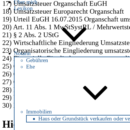
Über mich
17) Umsatzsteuer Organschaft EuGH
Lexikon
18) Umsatzsteuer Europarecht Organschaft
19) Urteil EuGH 16.07.2015 Organschaft ums
20) Art. 11 Abs. 1 MwStSystRL / Mehrwertste
21) § 2 Abs. 2 UStG
22) Wirtschaftliche Eingliederung Umsatzst
23) Organisatorische Eingliederung umsatzst
Notarin
24) Finanzielle Eingliederung umsatzsteuerl
Gebühren
25) Organschaftsähnliches Verhältnis
Ehe
26) Organträger
27) Organgesellschaft
28) Mittelbare finanzielle Eingliederung
29) Unmittelbare finanzielle Eingliederung
30) Beherrschungsvertrag Aktiengesetz
Immobilien
Haus oder Grundstück verkaufen oder ve
Hier finden Sie uns