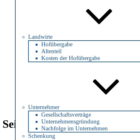
Dr. Julia Jonas
Rechtsanwältin und Notarin
Mühlenstraße 2
Landwirte
25560 Schenefeld
Hofübergabe
Mail:
info@notarin-jonas.de
Altenteil
Tel: 04892 / 890 8160
Fax: 04892 / 890 8162
Kosten der Hofübergabe
Anfrage | Termin
Unternehmer
Gesellschaftsverträge
Seiten
Unternehmensgründung
Nachfolge im Unternehmen
Schenkung