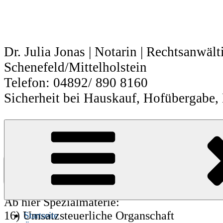
Zum
Inhalt
springen
Dr. Julia Jonas | Notarin | Rechtsanwält
Schenefeld/Mittelholstein
Telefon: 04892/ 890 8160
Sicherheit bei Hauskauf, Hofübergabe,
Organklagen und EU-Recht
Anfrage | Termin
Ab hier Spezialmaterie:
16) Umsatzsteuerliche Organschaft
Startseite