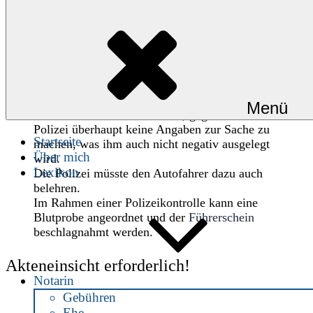
Rechtstipps für Autofahrer
Eine
Polizeikontrolle
kann manchmal der
Anfang einer langen Geschichte werden.
Während der Polizeikontrolle aufgrund Alkohol
oder Drogen heißt es, ruhig zu bleiben und zu
schweigen.
Menü
Der Autofahrer hat das Recht, gegenüber der
Polizei überhaupt keine Angaben zur Sache zu
Startseite
machen, was ihm auch nicht negativ ausgelegt
Über mich
wird.
Lexikon
Die Polizei müsste den Autofahrer dazu auch
belehren.
Im Rahmen einer Polizeikontrolle kann eine
Blutprobe angeordnet und der
Führerschein
beschlagnahmt werden.
Akteneinsicht erforderlich!
Notarin
Gebühren
Ein
Rechtsanwalt
sollte sehr bald Akteneinsicht
Ehe