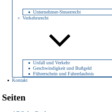
Dr. Julia Jonas
Unternehmer-Steuerrecht
Verkehrsrecht
Rechtsanwältin und Notarin
Mühlenstraße 2
25560 Schenefeld
Mail:
info@notarin-jonas.de
Tel: 04892 / 890 8160
Fax: 04892 / 890 8162
Anfrage | Termin
Unfall und Verkehr
Geschwindigkeit und Bußgeld
Führerschein und Fahrerlaubnis
Kontakt
Seiten