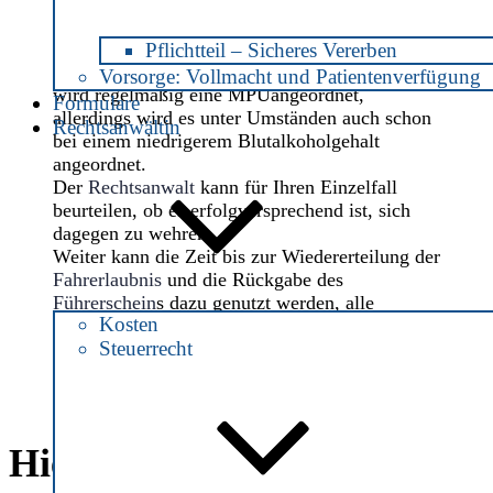
der Fahrerlaubnis eine Medizinisch-
Psychologische Untersuchung, kurz
MPU
,
umgangssprachlich
Idiotentest
, anordnet.
Pflichtteil – Sicheres Vererben
Ab einem Wert von 1,6 Promille
Blutalkohol
Vorsorge: Vollmacht und Patientenverfügung
wird regelmäßig eine MPUangeordnet,
Formulare
allerdings wird es unter Umständen auch schon
Rechtsanwältin
bei einem niedrigerem Blutalkoholgehalt
angeordnet.
Der
Rechtsanwalt
kann für Ihren Einzelfall
beurteilen, ob es erfolgversprechend ist, sich
dagegen zu wehren.
Weiter kann die Zeit bis zur Wiedererteilung der
Fahrerlaubnis
und die Rückgabe des
Führerschein
s dazu genutzt werden, alle
Kosten
erforderlichen Nachweise (wie Nachweis der
Steuerrecht
Drogen- oder Alkoholabstinenz) für eine nicht
vermeidbare
MPU
zu sammeln und sich darauf
vorzubereiten.
Hier finden Sie uns