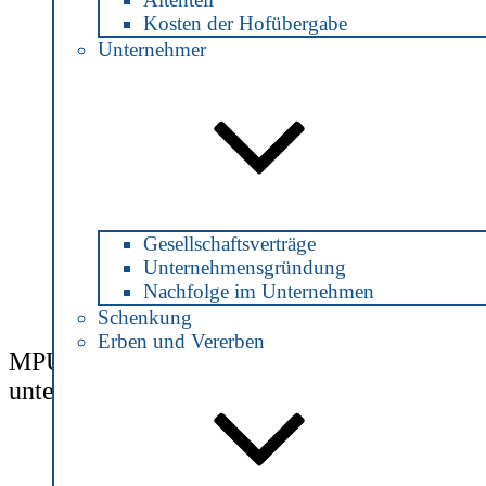
Kosten der Hofübergabe
Wenn die Blutprobe einen
Blutalkohol
gehalt
Unternehmer
von mindestens 0,3 Promille zeigt und
zusätzlich noch alkoholbedingte Fahrfehler
hinzukommen, dann liegt eine relative
Fahruntüchtigkeit
vor.
Ab einem Wert von 1,1 Promille
Blutalkohol
liegt eine absolute Fahruntüchtigkeit vor.
Die
Fahrerlaubnis
wird bei einer relativen oder
absoluten Fahruntüchtigkeit entzogen.
Der Betroffene erhält eine Sperre, die besagt,
Gesellschaftsverträge
wie lange ihm keine Fahrerlaubnis wieder erteilt
Unternehmensgründung
werden darf und er den
Führerschein
Nachfolge im Unternehmen
zurückerhält.
Schenkung
Erben und Vererben
MPU – der Schrecken nach einer Fahrt
unter Alkohol oder Drogen!
Dabei ist dann weiter entscheidend, ob die
Fahrerlaubnis
behörde für die Wiedererteilung