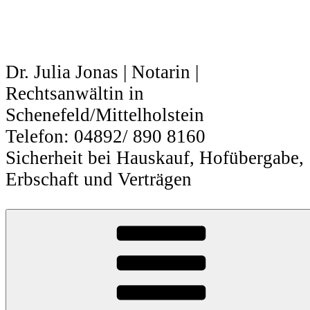
Zum
Inhalt
springen
Dr. Julia Jonas | Notarin |
Rechtsanwältin in
Schenefeld/Mittelholstein
Telefon: 04892/ 890 8160
Sicherheit bei Hauskauf, Hofübergabe,
Erbschaft und Verträgen
Führerschein und
Fahrerlaubnis
Führerschein und Fahrerlaubnis weg –