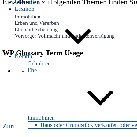
Einzelheiten zu folgenden Themen finden Sie
Über mich
Lexikon
Immobilien
Erben und Vererben
Ehe und Scheidung
Vorsorge: Vollmacht und Patientenverfügung
WP Glossary Term Usage
Notarin
Gebühren
Ehe
Grundstück in Schenefeld
Vorheriger
Beitrags-
Beitrag
Navigation
Immobilien
Haus oder Grundstück verkaufen oder ve
Zurück
Notar 
Nächster