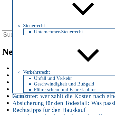
Suche
nach:
Steuerrecht
Unternehmer-Steuerrecht
Neueste Beiträge
Patientenverfügung zu Zeiten von Coron
Verkehrsrecht
Alkohol am Steuer – ab welchem Promill
Unfall und Verkehr
Alkohol am Steuer -welche Strafe droht?
Geschwindigkeit und Bußgeld
Haus an die Kinder verschenken -mit rec
Führerschein und Fahrerlaubnis
Gutachter: wer zahlt die Kosten nach ei
Kontakt
Absicherung für den Todesfall: Was pass
Rechtstipps für den Hauskauf