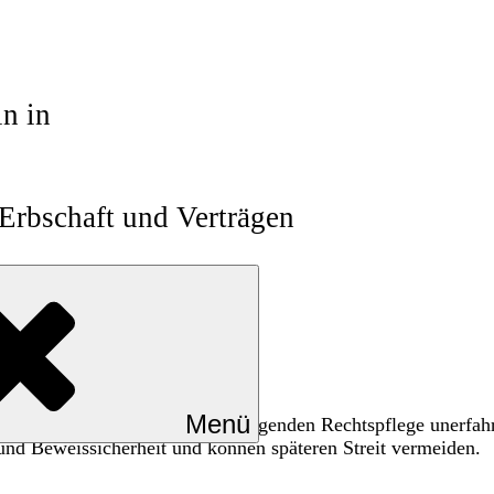
in in
 Erbschaft und Verträgen
h und verschwiegen
Menü
Amtes, der im Rahmen der vorsorgenden Rechtspflege unerfahre
und Beweissicherheit und können späteren Streit vermeiden.