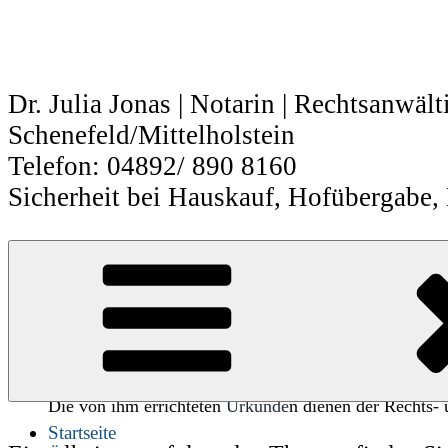
Zum
Inhalt
springen
Dr. Julia Jonas | Notarin | Rechtsanwält
Schenefeld/Mittelholstein
Telefon: 04892/ 890 8160
Sicherheit bei Hauskauf, Hofübergabe,
Notarin in Schenfefeld
Notarin in Schenefeld – unparteilic
Ein Notar ist unabhängiger Träger eines öffentlichen 
Die von ihm errichteten
Urkunde
n dienen der Rechts- 
Startseite