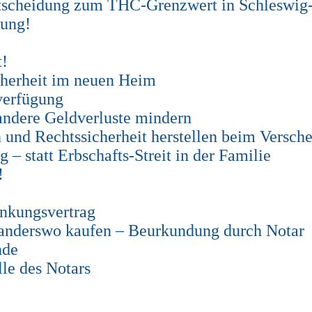
ntscheidung zum THC-Grenzwert in Schleswig
jung!
t!
cherheit im neuen Heim
verfügung
andere Geldverluste mindern
n und Rechtssicherheit herstellen beim Versch
– statt Erbschafts-Streit in der Familie
!
nkungsvertrag
 anderswo kaufen – Beurkundung durch Notar
nde
le des Notars