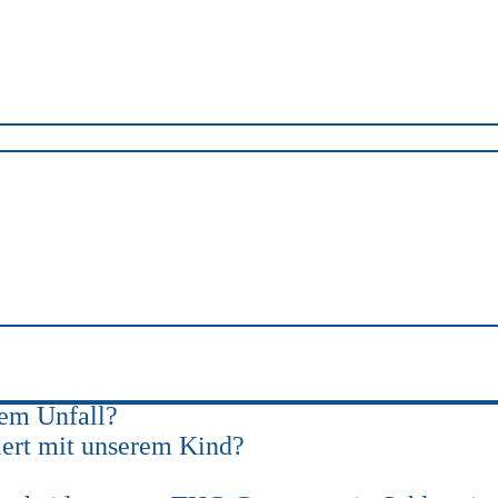
Suchen
a
ewert strafbar?
htssicherem Vertrag
nem Unfall?
iert mit unserem Kind?