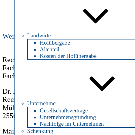
Beitrag
Landwirte
Weiter
Hauskauf in Schenefeld
Hofübergabe
Altenteil
Kosten der Hofübergabe
Rechtsanwältin und Notarin
Fachanwältin für Steuerrecht
Fachanwältin für Verkehrsrecht
Dr. Julia Jonas
Rechtsanwältin und Notarin
Unternehmer
Mühlenstraße 2
Gesellschaftsverträge
25560 Schenefeld
Unternehmensgründung
Nachfolge im Unternehmen
Mail:
info@notarin-jonas.de
Schenkung