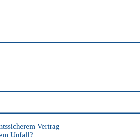
Suchen
a
ewert strafbar?
htssicherem Vertrag
nem Unfall?