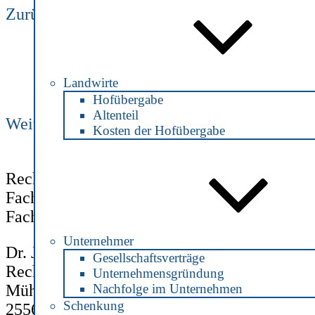
Zurück
Teilun
Nächster
Beitrag
Landwirte
Hofübergabe
Altenteil
Weiter
Sondereigentum
Kosten der Hofübergabe
Rechtsanwältin und Notarin
Fachanwältin für Steuerrecht
Fachanwältin für Verkehrsrecht
Unternehmer
Dr. Julia Jonas
Gesellschaftsverträge
Rechtsanwältin und Notarin
Unternehmensgründung
Nachfolge im Unternehmen
Mühlenstraße 2
Schenkung
25560 Schenefeld