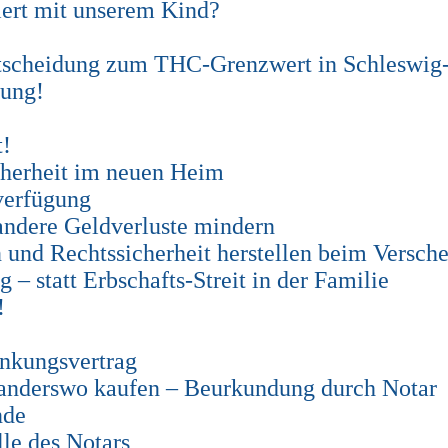
iert mit unserem Kind?
ntscheidung zum THC-Grenzwert in Schleswig
jung!
t!
cherheit im neuen Heim
verfügung
andere Geldverluste mindern
n und Rechtssicherheit herstellen beim Versch
– statt Erbschafts-Streit in der Familie
!
nkungsvertrag
 anderswo kaufen – Beurkundung durch Notar
nde
le des Notars