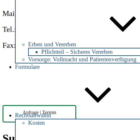
Mail:
info@notarin-jonas.de
Tel.: 04892 / 890 8160
Erben und Vererben
Fax: 04892 / 890 8162
Pflichtteil – Sicheres Vererben
Vorsorge: Vollmacht und Patientenverfügung
Formulare
Anfrage | Termin
Rechtsanwältin
Kosten
Suche