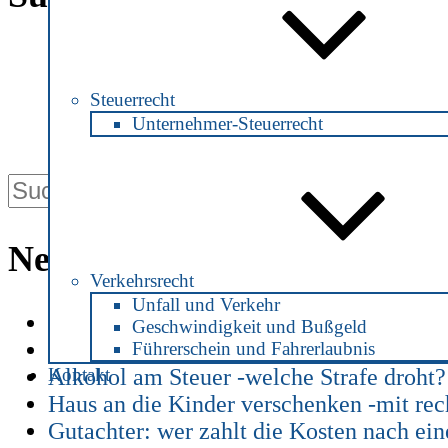
Suche
nach:
Steuerrecht
Unternehmer-Steuerrecht
Neueste Beiträge
Verkehrsrecht
Unfall und Verkehr
Patientenverfügung zu Zeiten von Coron
Geschwindigkeit und Bußgeld
Alkohol am Steuer – ab welchem Promill
Führerschein und Fahrerlaubnis
Kontakt
Alkohol am Steuer -welche Strafe droht?
Haus an die Kinder verschenken -mit rec
Gutachter: wer zahlt die Kosten nach ei