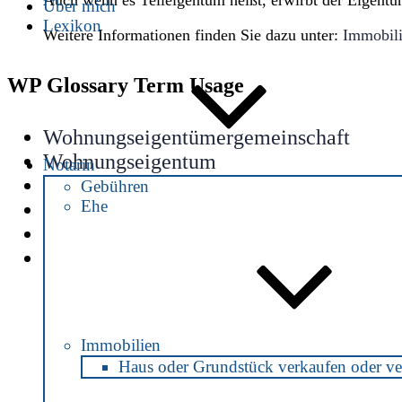
Auch wenn es Teileigentum heißt, erwirbt der Eigentü
Über mich
Lexikon
Weitere Informationen finden Sie dazu unter:
Immobil
WP Glossary Term Usage
Wohnungseigentümergemeinschaft
Wohnungseigentum
Notarin
Sondereigentum
Gebühren
Ehe
Wohnungseigentümer
Teilungserklärung
Immobilien
Vorheriger
Beitrags-
Beitrag
Navigation
Immobilien
Haus oder Grundstück verkaufen oder ve