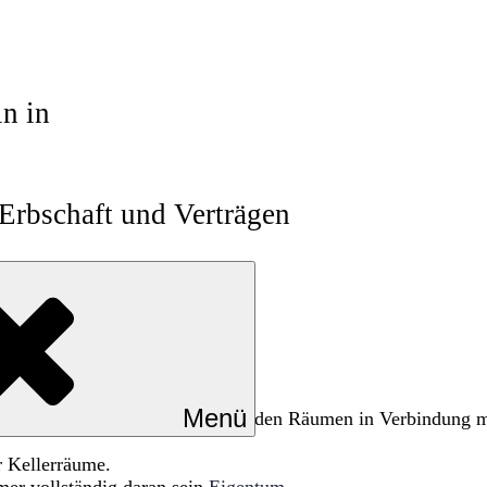
in in
 Erbschaft und Verträgen
Menü
n nicht zu Wohnzwecken dienenden Räumen in Verbindung m
r Kellerräume.