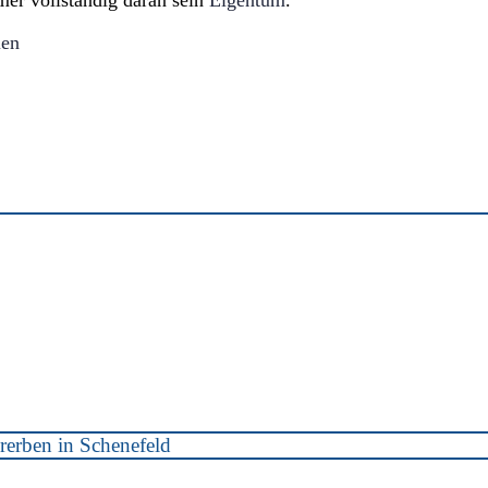
mer vollständig daran sein
Eigentum
.
ien
rerben in Schenefeld