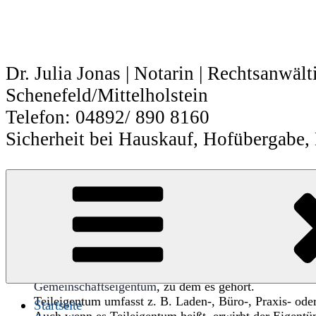
Zum
Inhalt
springen
Dr. Julia Jonas | Notarin | Rechtsanwält
Schenefeld/Mittelholstein
Telefon: 04892/ 890 8160
Sicherheit bei Hauskauf, Hofübergabe,
Teileigentum
Teileigentum ist ganzes Eigentum
Unter Teileigentum vesteht man das
Sondereigentum
a
Gemeinschaftseigentum
, zu dem es gehört.
Teileigentum umfasst z. B. Laden-, Büro-, Praxis- ode
Startseite