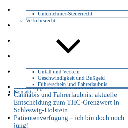
Corona
Alkohol am Steuer – ab welchem
Unternehmer-Steuerrecht
Promillewert strafbar?
Verkehrsrecht
Alkohol am Steuer -welche Strafe
droht?
Haus an die Kinder verschenken -mit
rechtssicherem Vertrag
Gutachter: wer zahlt die Kosten nach
einem Unfall?
Absicherung für den Todesfall: Was
Unfall und Verkehr
Geschwindigkeit und Bußgeld
passiert mit unserem Kind?
Führerschein und Fahrerlaubnis
Rechtstipps für den Hauskauf
Kontakt
Cannabis und Fahrerlaubnis: aktuelle
Entscheidung zum THC-Grenzwert in
Schleswig-Holstein
Patientenverfügung – ich bin doch noch
jung!