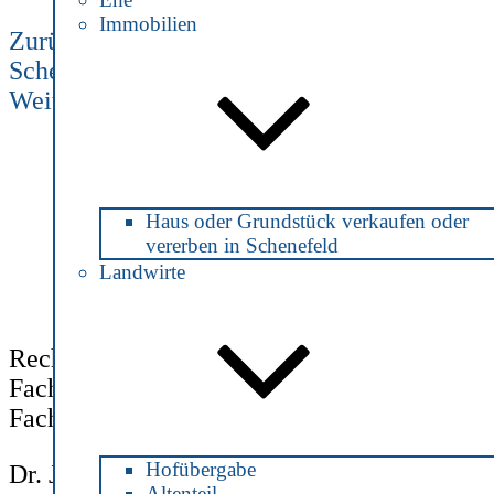
Immobilien
Zurück
Scheidung
Nächster
Weiter
Unterhalt
Beitrag
Haus oder Grundstück verkaufen oder
vererben in Schenefeld
Landwirte
Rechtsanwältin und Notarin
Fachanwältin für Steuerrecht
Fachanwältin für Verkehrsrecht
Hofübergabe
Dr. Julia Jonas
Altenteil