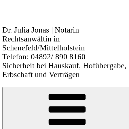
Zum
Inhalt
springen
Dr. Julia Jonas | Notarin |
Rechtsanwältin in
Schenefeld/Mittelholstein
Telefon: 04892/ 890 8160
Sicherheit bei Hauskauf, Hofübergabe,
Erbschaft und Verträgen
Zugewinn
Zuwachs von Vermögen in der Ehe
Unter Zugewinn versteht man den Zuwachs bei