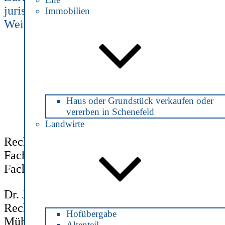
juristische Person
Immobilien
Nächster
Weiter
2 Wochen Frist
Beitrag
Haus oder Grundstück verkaufen oder
vererben in Schenefeld
Landwirte
Rechtsanwältin und Notarin
Fachanwältin für Steuerrecht
Fachanwältin für Verkehrsrecht
Dr. Julia Jonas
Rechtsanwältin und Notarin
Hofübergabe
Mühlenstraße 2
Altenteil