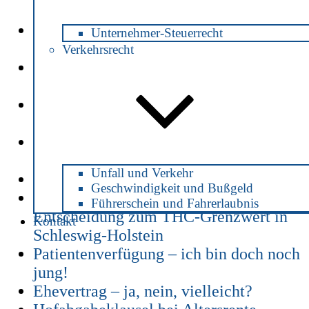
Promillewert strafbar?
Alkohol am Steuer -welche Strafe
Unternehmer-Steuerrecht
droht?
Verkehrsrecht
Haus an die Kinder verschenken -mit
rechtssicherem Vertrag
Gutachter: wer zahlt die Kosten nach
einem Unfall?
Absicherung für den Todesfall: Was
passiert mit unserem Kind?
Unfall und Verkehr
Rechtstipps für den Hauskauf
Geschwindigkeit und Bußgeld
Cannabis und Fahrerlaubnis: aktuelle
Führerschein und Fahrerlaubnis
Entscheidung zum THC-Grenzwert in
Kontakt
Schleswig-Holstein
Patientenverfügung – ich bin doch noch
jung!
Ehevertrag – ja, nein, vielleicht?