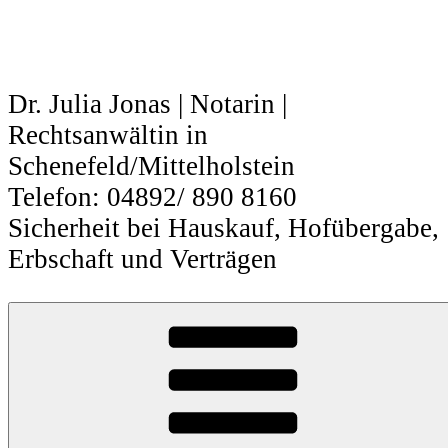
Zum
Inhalt
springen
Dr. Julia Jonas | Notarin |
Rechtsanwältin in
Schenefeld/Mittelholstein
Telefon: 04892/ 890 8160
Sicherheit bei Hauskauf, Hofübergabe,
Erbschaft und Verträgen
Dienstpflicht
Unabhängigkeit und
Unparteilichkeit – Dienstpflicht des