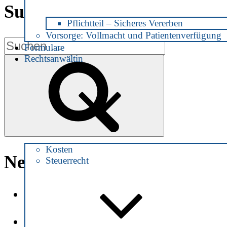
Suche
Pflichtteil – Sicheres Vererben
Vorsorge: Vollmacht und Patientenverfügung
Suche
Formulare
nach:
Rechtsanwältin
Suchen
Kosten
Neueste Beiträge
Steuerrecht
Patientenverfügung zu Zeiten von
Corona
Alkohol am Steuer – ab welchem