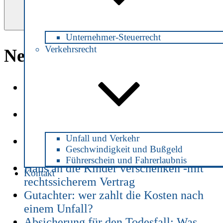
Suchen
Unternehmer-Steuerrecht
Verkehrsrecht
Neueste Beiträge
Patientenverfügung zu Zeiten von
Corona
Alkohol am Steuer – ab welchem
Promillewert strafbar?
Unfall und Verkehr
Alkohol am Steuer -welche Strafe
Geschwindigkeit und Bußgeld
droht?
Führerschein und Fahrerlaubnis
Haus an die Kinder verschenken -mit
Kontakt
rechtssicherem Vertrag
Gutachter: wer zahlt die Kosten nach
einem Unfall?
Absicherung für den Todesfall: Was