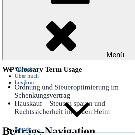
Nießbrauch – eine gute
Kombination
Wenn Eltern ihrem Kind eine Immobilie
übertragen, dann können sie weiter die
AfA
geltend machen, wenn sie sich ein
entsprechendes
Nießbrauch
srecht haben
einräumen lassen.
Menü
WP Glossary Term Usage
Startseite
Über mich
Lexikon
Ordnung und Steueroptimierung im
Schenkungsvertrag
Hauskauf – Steuern sparen und
Rechtssicherheit im neuen Heim
Beitrags-Navigation
Notarin