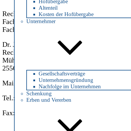
Hofübergabe
Altenteil
Rechtsanwältin und Notarin
Kosten der Hofübergabe
Fachanwältin für Steuerrecht
Unternehmer
Fachanwältin für Verkehrsrecht
Dr. Julia Jonas
Rechtsanwältin und Notarin
Mühlenstraße 2
25560 Schenefeld
Gesellschaftsverträge
Unternehmensgründung
Mail:
info@notarin-jonas.de
Nachfolge im Unternehmen
Schenkung
Tel.: 04892 / 890 8160
Erben und Vererben
Fax: 04892 / 890 8162