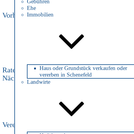
Gebühren
Ehe
Immobilien
Vorheriger Beitrag
Zurück
Haus oder Grundstück verkaufen oder
Ratenzahlungs-Kauf
vererben in Schenefeld
Nächster Beitrag
Weiter
Scheidungsfolgen-
Landwirte
Vereinbarung