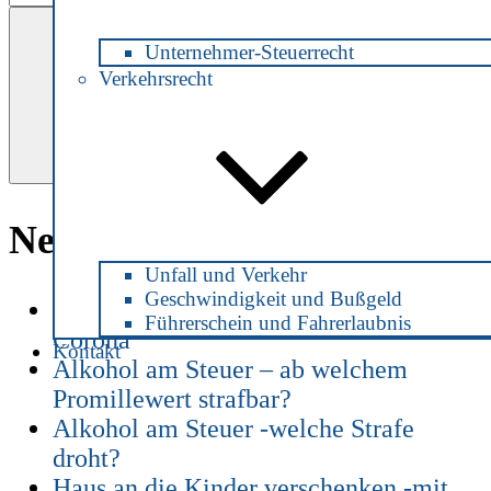
nach:
Suchen
Unternehmer-Steuerrecht
Verkehrsrecht
Neueste Beiträge
Unfall und Verkehr
Geschwindigkeit und Bußgeld
Patientenverfügung zu Zeiten von
Führerschein und Fahrerlaubnis
Corona
Kontakt
Alkohol am Steuer – ab welchem
Promillewert strafbar?
Alkohol am Steuer -welche Strafe
droht?
Haus an die Kinder verschenken -mit