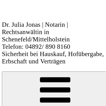
Zum
Inhalt
springen
Dr. Julia Jonas | Notarin |
Rechtsanwältin in
Schenefeld/Mittelholstein
Telefon: 04892/ 890 8160
Sicherheit bei Hauskauf, Hofübergabe,
Erbschaft und Verträgen
Nachlass
Nicht immer positiv – der Nachlass
Unter Nachlass versteht man alle Gegenstände,