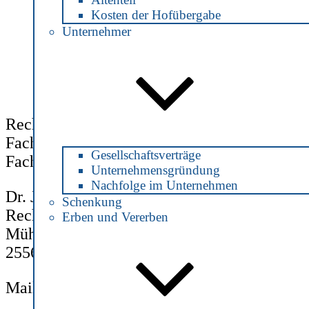
Kosten der Hofübergabe
Unternehmer
Rechtsanwältin und Notarin
Fachanwältin für Steuerrecht
Gesellschaftsverträge
Fachanwältin für Verkehrsrecht
Unternehmensgründung
Nachfolge im Unternehmen
Dr. Julia Jonas
Schenkung
Rechtsanwältin und Notarin
Erben und Vererben
Mühlenstraße 2
25560 Schenefeld
Mail:
info@notarin-jonas.de