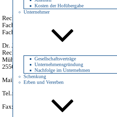
Kosten der Hofübergabe
Unternehmer
Rechtsanwältin und Notarin
Fachanwältin für Steuerrecht
Fachanwältin für Verkehrsrecht
Dr. Julia Jonas
Rechtsanwältin und Notarin
Gesellschaftsverträge
Mühlenstraße 2
Unternehmensgründung
25560 Schenefeld
Nachfolge im Unternehmen
Schenkung
Mail:
info@notarin-jonas.de
Erben und Vererben
Tel.: 04892 / 890 8160
Fax: 04892 / 890 8162