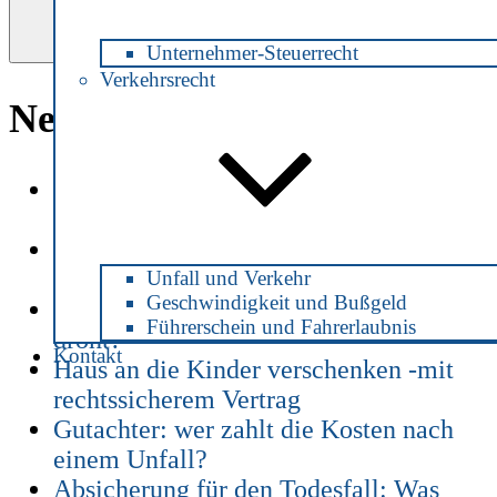
Unternehmer-Steuerrecht
Verkehrsrecht
Neueste Beiträge
Patientenverfügung zu Zeiten von
Corona
Alkohol am Steuer – ab welchem
Promillewert strafbar?
Unfall und Verkehr
Geschwindigkeit und Bußgeld
Alkohol am Steuer -welche Strafe
Führerschein und Fahrerlaubnis
droht?
Kontakt
Haus an die Kinder verschenken -mit
rechtssicherem Vertrag
Gutachter: wer zahlt die Kosten nach
einem Unfall?
Absicherung für den Todesfall: Was