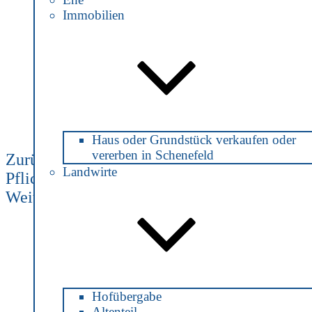
Erbvertrag – statt Erbschafts-Streit in
Immobilien
der Familie
Vorheriger
Beitrags-
Beitrag
Navigation
Haus oder Grundstück verkaufen oder
vererben in Schenefeld
Zurück
Landwirte
Pflichtteils-Verzicht
Nächster
Weiter
Abfindung
Beitrag
Hofübergabe
Altenteil