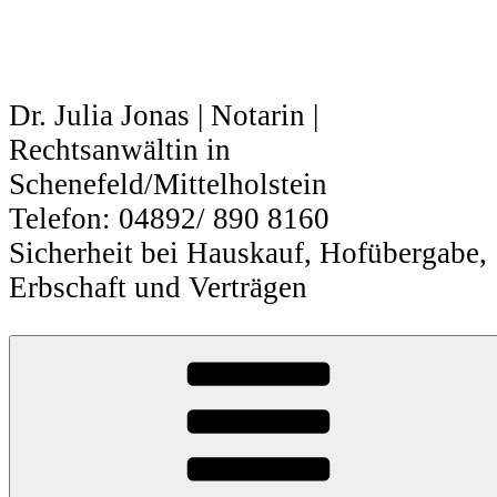
Zum
Inhalt
springen
Dr. Julia Jonas | Notarin |
Rechtsanwältin in
Schenefeld/Mittelholstein
Telefon: 04892/ 890 8160
Sicherheit bei Hauskauf, Hofübergabe,
Erbschaft und Verträgen
Unternehmens-Nachfolge
Unternehmens-Nachfolge – sicher
gestalten