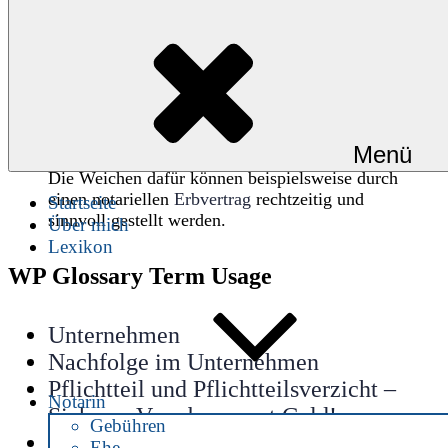
Die Unternehmens-Nachfolge erfordert für
einen reibungslosen Übergang eine
vorausschauende Planung und eine
rechtssichere Beratung.
Dabei sind die erbrechtlichen,
familienrechtlichen und gesellschaftsrechtlichen
Menü
Beziehungen untereinander zu berücksichtigen.
Die Weichen dafür können beispielsweise durch
einen notariellen
Erbvertrag
rechtzeitig und
Startseite
sinnvoll gestellt werden.
Über mich
Lexikon
WP Glossary Term Usage
Unternehmen
Nachfolge im Unternehmen
Pflichtteil und Pflichtteilsverzicht –
Notarin
Sicheres Vererben spart Geld!
Gebühren
Vorsorge durch Testament oder
Ehe